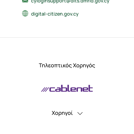
cyloginsupport@dits.dmrid.gov.cy
digital-citizen.gov.cy
Τηλεοπτικός Χορηγός
Χορηγοί